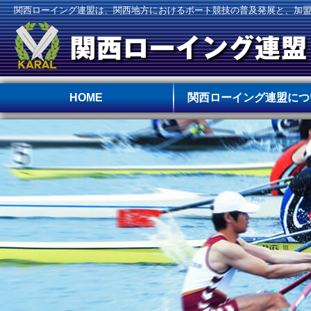
関西ローイング連盟は、関西地方におけるボート競技の普及発展と、加
HOME
関西ローイング連盟につ
連盟の沿革
役員
年間予定