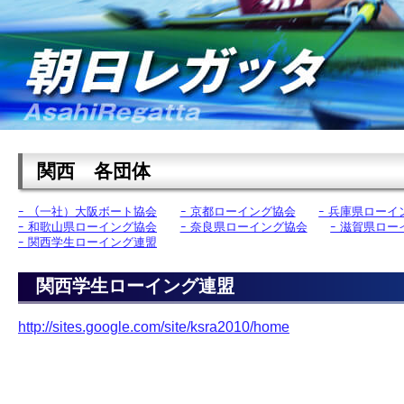
関西 各団体
ｰ （一社）大阪ボート協会
ｰ 京都ローイング協会
ｰ 兵庫県ローイ
ｰ 和歌山県ローイング協会
ｰ 奈良県ローイング協会
ｰ 滋賀県ロ
ｰ 関西学生ローイング連盟
関西学生ローイング連盟
http://sites.google.com/site/ksra2010/home